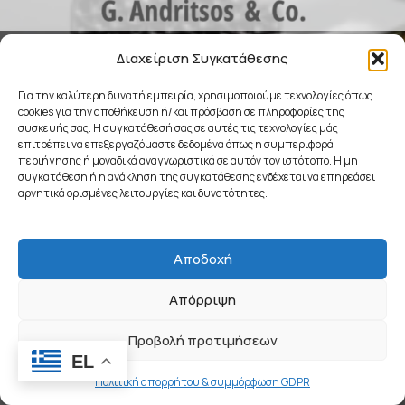
COMING SOON
Διαχείριση Συγκατάθεσης
Για την καλύτερη δυνατή εμπειρία, χρησιμοποιούμε τεχνολογίες όπως
cookies για την αποθήκευση ή/και πρόσβαση σε πληροφορίες της
συσκευής σας. Η συγκατάθεσή σας σε αυτές τις τεχνολογίες μάς
επιτρέπει να επεξεργαζόμαστε δεδομένα όπως η συμπεριφορά
περιήγησης ή μοναδικά αναγνωριστικά σε αυτόν τον ιστότοπο. Η μη
συγκατάθεση ή η ανάκληση της συγκατάθεσης ενδέχεται να επηρεάσει
αρνητικά ορισμένες λειτουργίες και δυνατότητες.
Αποδοχή
Απόρριψη
Προβολή προτιμήσεων
EL
Πολιτική απορρήτου & συμμόρφωση GDPR