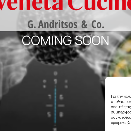
COMING SOON
Για την καλ
αποθήκευση
σε αυτές τι
συμπεριφορά
συγκατάθεση
ορισμένες λ