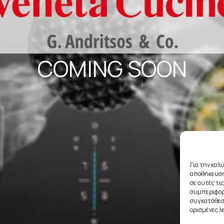
COMING SOON
Για την καλ
αποθήκευση
σε αυτές τι
συμπεριφορά
συγκατάθεση
ορισμένες λ