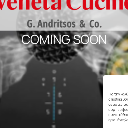
COMING SOON
Για την καλ
αποθήκευση
σε αυτές τι
συμπεριφορά
συγκατάθεση
ορισμένες λ