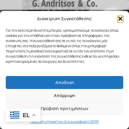
COMING SOON
Διαχείριση Συγκατάθεσης
Για την καλύτερη δυνατή εμπειρία, χρησιμοποιούμε τεχνολογίες όπως
cookies για την αποθήκευση ή/και πρόσβαση σε πληροφορίες της
συσκευής σας. Η συγκατάθεσή σας σε αυτές τις τεχνολογίες μάς
επιτρέπει να επεξεργαζόμαστε δεδομένα όπως η συμπεριφορά
περιήγησης ή μοναδικά αναγνωριστικά σε αυτόν τον ιστότοπο. Η μη
συγκατάθεση ή η ανάκληση της συγκατάθεσης ενδέχεται να επηρεάσει
αρνητικά ορισμένες λειτουργίες και δυνατότητες.
Αποδοχή
Απόρριψη
Προβολή προτιμήσεων
EL
Πολιτική απορρήτου & συμμόρφωση GDPR