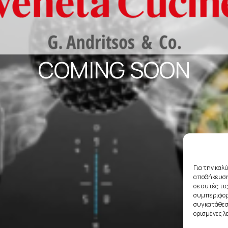
COMING SOON
Για την καλ
αποθήκευση
σε αυτές τι
συμπεριφορά
συγκατάθεση
ορισμένες λ