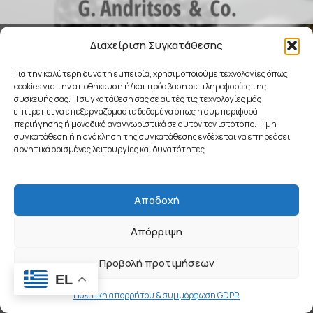
COMING SOON
Διαχείριση Συγκατάθεσης
Για την καλύτερη δυνατή εμπειρία, χρησιμοποιούμε τεχνολογίες όπως
cookies για την αποθήκευση ή/και πρόσβαση σε πληροφορίες της
συσκευής σας. Η συγκατάθεσή σας σε αυτές τις τεχνολογίες μάς
επιτρέπει να επεξεργαζόμαστε δεδομένα όπως η συμπεριφορά
περιήγησης ή μοναδικά αναγνωριστικά σε αυτόν τον ιστότοπο. Η μη
συγκατάθεση ή η ανάκληση της συγκατάθεσης ενδέχεται να επηρεάσει
αρνητικά ορισμένες λειτουργίες και δυνατότητες.
Αποδοχή
Απόρριψη
Προβολή προτιμήσεων
EL
Πολιτική απορρήτου & συμμόρφωση GDPR