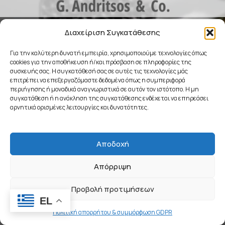
COMING SOON
Διαχείριση Συγκατάθεσης
Για την καλύτερη δυνατή εμπειρία, χρησιμοποιούμε τεχνολογίες όπως
cookies για την αποθήκευση ή/και πρόσβαση σε πληροφορίες της
συσκευής σας. Η συγκατάθεσή σας σε αυτές τις τεχνολογίες μάς
επιτρέπει να επεξεργαζόμαστε δεδομένα όπως η συμπεριφορά
περιήγησης ή μοναδικά αναγνωριστικά σε αυτόν τον ιστότοπο. Η μη
συγκατάθεση ή η ανάκληση της συγκατάθεσης ενδέχεται να επηρεάσει
αρνητικά ορισμένες λειτουργίες και δυνατότητες.
Αποδοχή
Απόρριψη
Προβολή προτιμήσεων
EL
Πολιτική απορρήτου & συμμόρφωση GDPR