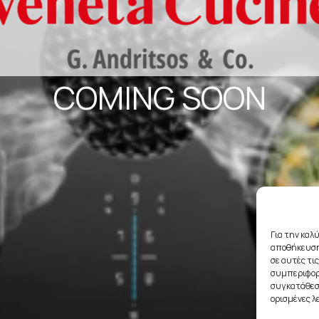
COMING SOON
Για την καλ
αποθήκευση
σε αυτές τι
συμπεριφορά
συγκατάθεση
ορισμένες λ