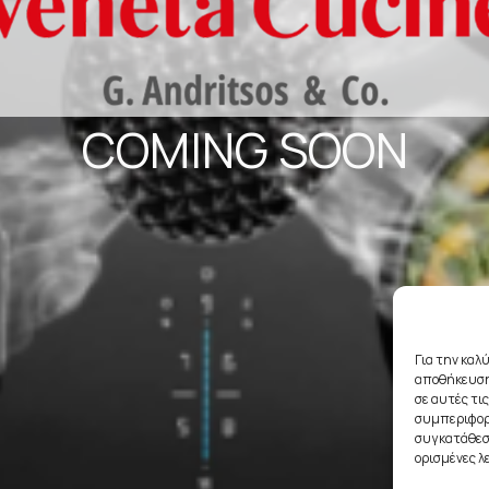
COMING SOON
Για την καλ
αποθήκευση
σε αυτές τι
συμπεριφορά
συγκατάθεση
ορισμένες λ