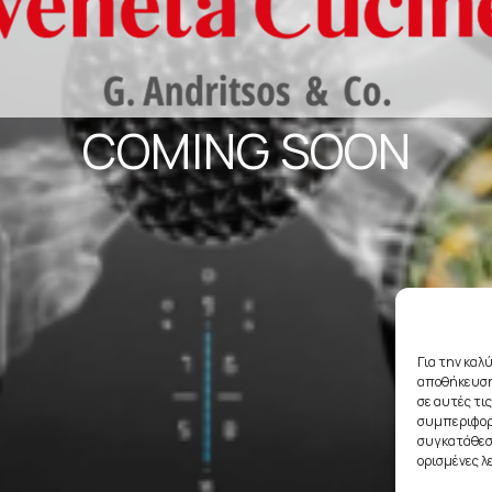
COMING SOON
Για την καλ
αποθήκευση
σε αυτές τι
συμπεριφορά
συγκατάθεση
ορισμένες λ