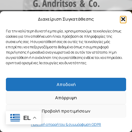
COMING SOON
Διαχείριση Συγκατάθεσης
Για την καλύτερη δυνατή εμπειρία, χρησιμοποιούμε τεχνολογίες όπως
cookies για την αποθήκευση ή/και πρόσβαση σε πληροφορίες της
συσκευής σας. Η συγκατάθεσή σας σε αυτές τις τεχνολογίες μάς
επιτρέπει να επεξεργαζόμαστε δεδομένα όπως η συμπεριφορά
περιήγησης ή μοναδικά αναγνωριστικά σε αυτόν τον ιστότοπο. Η μη
συγκατάθεση ή η ανάκληση της συγκατάθεσης ενδέχεται να επηρεάσει
αρνητικά ορισμένες λειτουργίες και δυνατότητες.
Αποδοχή
Απόρριψη
Προβολή προτιμήσεων
EL
Πολιτική απορρήτου & συμμόρφωση GDPR