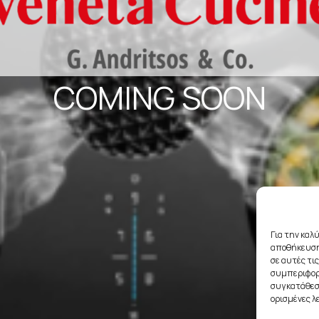
COMING SOON
Για την καλ
αποθήκευση
σε αυτές τι
συμπεριφορά
συγκατάθεση
ορισμένες λ