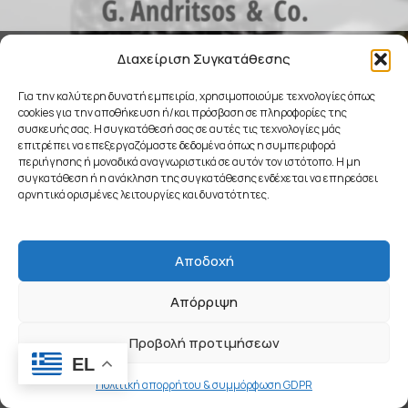
COMING SOON
Διαχείριση Συγκατάθεσης
Για την καλύτερη δυνατή εμπειρία, χρησιμοποιούμε τεχνολογίες όπως
cookies για την αποθήκευση ή/και πρόσβαση σε πληροφορίες της
συσκευής σας. Η συγκατάθεσή σας σε αυτές τις τεχνολογίες μάς
επιτρέπει να επεξεργαζόμαστε δεδομένα όπως η συμπεριφορά
περιήγησης ή μοναδικά αναγνωριστικά σε αυτόν τον ιστότοπο. Η μη
συγκατάθεση ή η ανάκληση της συγκατάθεσης ενδέχεται να επηρεάσει
αρνητικά ορισμένες λειτουργίες και δυνατότητες.
Αποδοχή
Απόρριψη
Προβολή προτιμήσεων
EL
Πολιτική απορρήτου & συμμόρφωση GDPR